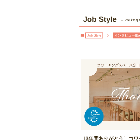
Job Style
– categ
Job Style
インタビュー[Ba
［3年間ありがとう］コワー