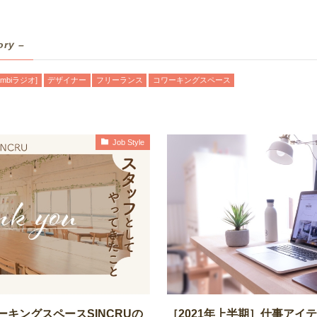
ory –
mbiラジオ]
デザイナー
フリーランス
コワーキングスペース
Job Style
キングスペースSINCRUの
［2021年上半期］仕事アイ